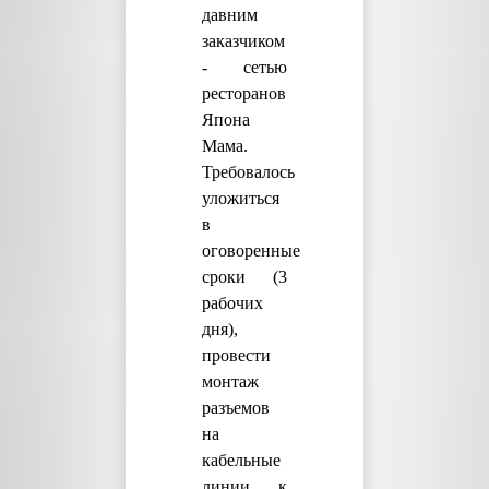
давним
заказчиком
- сетью
ресторанов
Япона
Мама.
Требовалось
уложиться
в
оговоренные
сроки (3
рабочих
дня),
провести
монтаж
разъемов
на
кабельные
линии к