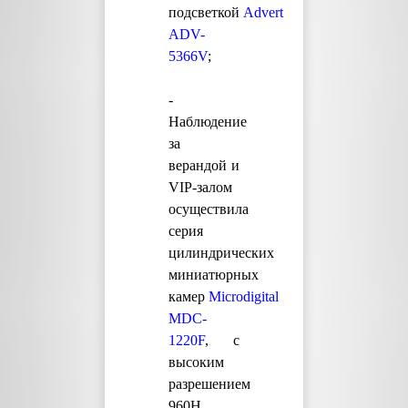
подсветкой
Advert
ADV-
5366V
;
-
Наблюдение
за
верандой и
VIP-залом
осуществила
серия
цилиндрических
миниатюрных
камер
Microdigital
MDC-
1220F
, с
высоким
разрешением
960H.