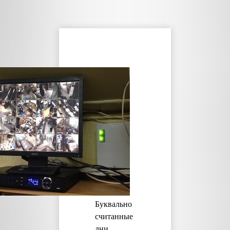
Буквально
считанные
дни