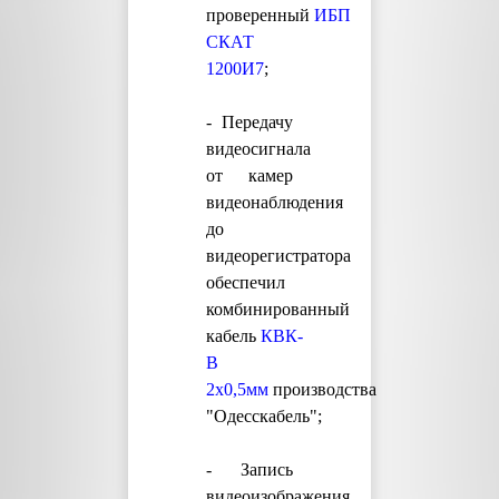
проверенный
ИБП
СКАТ
1200И7
;
- Передачу
видеосигнала
от камер
видеонаблюдения
до
видеорегистратора
обеспечил
комбинированный
кабель
КВК-
В
2х0,5мм
производства
"Одесскабель";
- Запись
видеоизображения