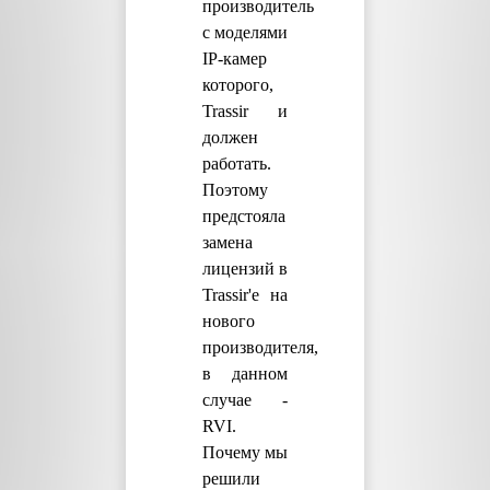
производитель
с моделями
IP-камер
которого,
Trassir и
должен
работать.
Поэтому
предстояла
замена
лицензий в
Trassir'е на
нового
производителя,
в данном
случае -
RVI.
Почему мы
решили