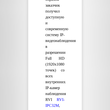
заказчик
получил
доступную
и
современную
систему IP-
видеонаблюдения
в
разрешении
Full HD
(1920х1080
точек) со
всех
внутренних
IP-камер
наблюдения
RVI
RVI-
IPC32M
,