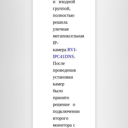
и входной
группой,
полностью
решила
уличная
мегапиксельная
IP-
камера
RVI-
IPC41DNS
.
После
проведения
установки
камер
было
принято
решение о
подключении
второго
монитора с