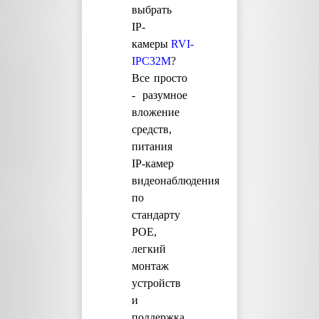
выбрать
IP-
камеры
RVI-
IPC32M
?
Все просто
- разумное
вложение
средств,
питания
IP-камер
видеонаблюдения
по
стандарту
POE,
легкий
монтаж
устройств
и
поддержка