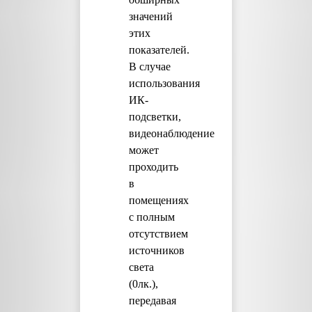
значений
этих
показателей.
В случае
использования
ИК-
подсветки,
видеонаблюдение
может
проходить
в
помещениях
с полным
отсутствием
источников
света
(0лк.),
передавая