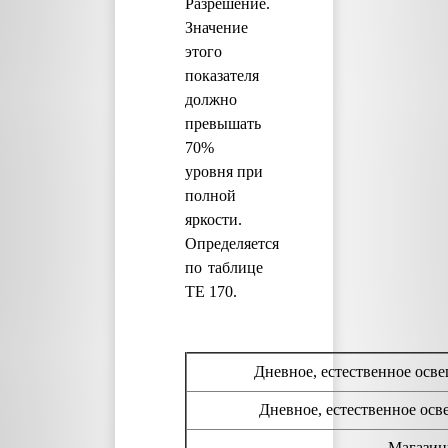
Разрешение.
Значение
этого
показателя
должно
превышать
70%
уровня при
полной
яркости.
Определяется
по таблице
TE 170.
Дневное, естественное осв
Дневное, естественное осв
Магазин