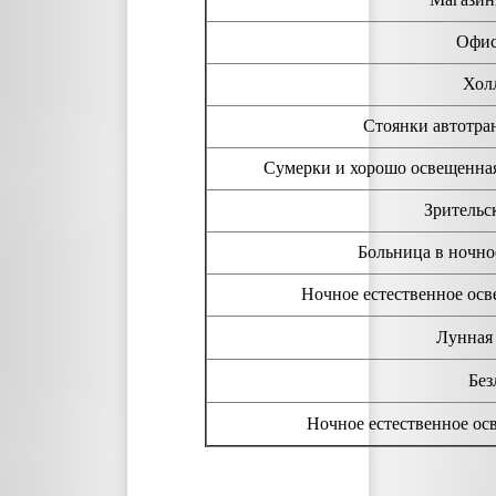
Офис
Хол
Стоянки автотра
Сумерки и хорошо освещенная
Зрительск
Больница в ночно
Ночное естественное ос
Лунная 
Без
Ночное естественное осв