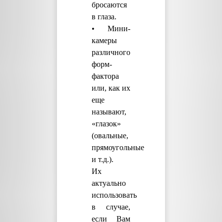
бросаются
в глаза.
• Мини-
камеры
различного
форм-
фактора
или, как их
еще
называют,
«глазок»
(овальные,
прямоугольные
и т.д.).
Их
актуально
использовать
в случае,
если Вам