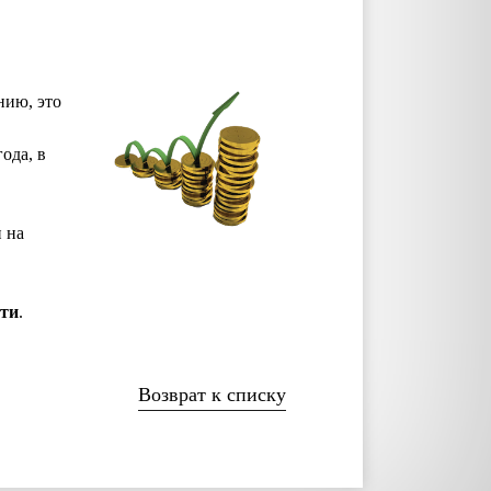
нию, это
ода, в
 на
сти
.
Возврат к списку