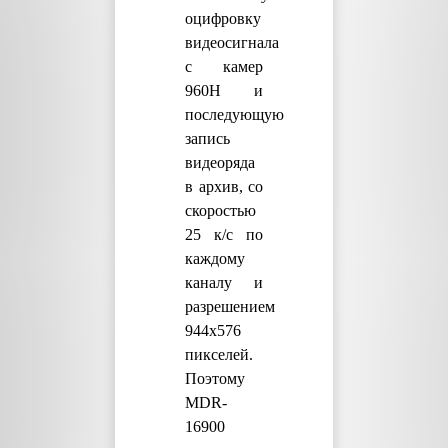
оцифровку
видеосигнала
с камер
960H и
последующую
запись
видеоряда
в архив, со
скоростью
25 к/с по
каждому
каналу и
разрешением
944х576
пикселей.
Поэтому
MDR-
16900