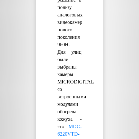
пользу
аналоговых
видеокамер
нового
поколения
960H.
Для улиц
были
выбраны
камеры
MICRODIGITAL
со
встроенными
модулями
обогрева
кожуха -
это
MDC-
6220VTD-