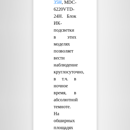
35H
, MDC-
6220VTD-
24H. Блок
ИК-
подсветки
в этих
моделях
позволяет
вести
наблюдение
круглосуточно,
в т.ч. в
ночное
время, в
абсолютной
темноте.
На
обширных
площадях