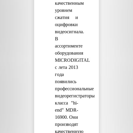
качественным
уровнем
сжатия и
оцифровки
видеосигнала.
В
ассортименте
оборудования
MICRODIGITAL
с лета 2013
года
появились
профессиональные
видеорегистраторы
класса "hi-
end" MDR-
16900. Они
производят
качественную