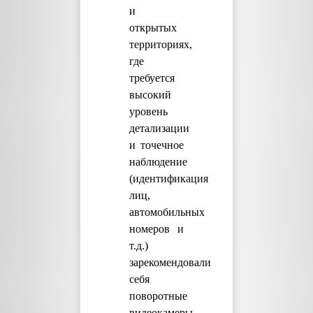
и
открытых
территориях,
где
требуется
высокий
уровень
детализации
и точечное
наблюдение
(идентификация
лиц,
автомобильных
номеров и
т.д.)
зарекомендовали
себя
поворотные
видеокамеры