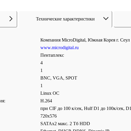
Технические характеристики
Компания MicroDigital, Южная Корея г. Сеул
www.microdigital.ru
Пентаплекс
4
1
BNC, VGA, SPOT
1
Linux ОС
ия:
H.264
при CIF до 100 к/сек, Hulf D1 до 100к/сек, D
720х576
SATAх2 макс. 2 Tб HDD