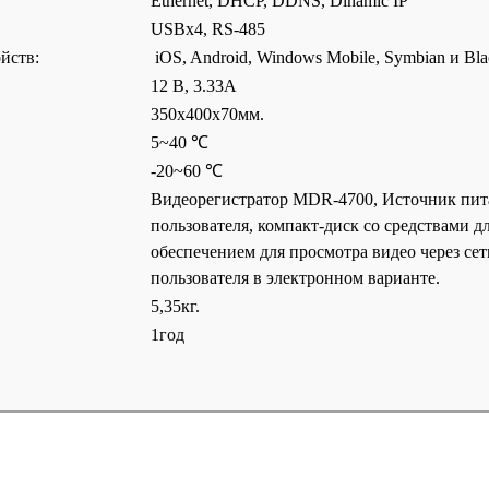
Ethernet, DHCP, DDNS, Dinamic IP
USBx4, RS-485
йств:
iOS, Android, Windows Mobile, Symbian и Bla
12 В, 3.33А
350х400х70мм.
5~40 ℃
-20~60 ℃
Видеорегистратор MDR-4700, Источник пита
пользователя, компакт-диск со средствами 
обеспечением для просмотра видео через сет
пользователя в электронном варианте.
5,35кг.
1год