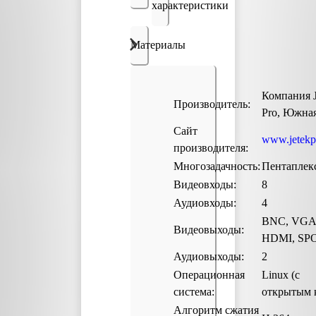
характеристики
Материалы
Компания J
Производитель:
Pro, Южна
Сайт
www.jetekp
производителя:
Многозадачность:
Пентаплек
Видеовходы:
8
Аудиовходы:
4
BNC, VGA
Видеовыходы:
HDMI, SP
Аудиовыходы:
2
Операционная
Linux (с
система:
открытым 
Алгоритм сжатия