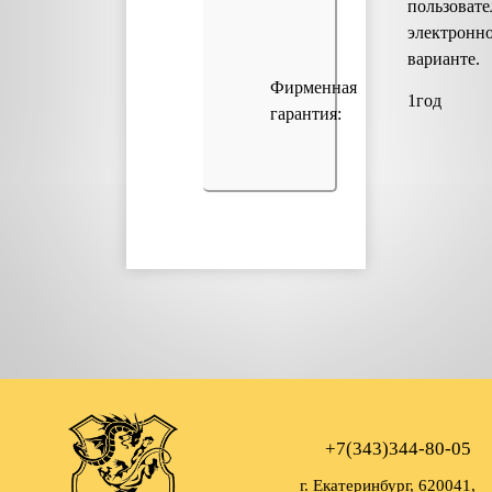
пользовате
электронн
варианте.
Фирменная
1год
гарантия:
+7(343)344-80-05
г. Екатеринбург, 620041,