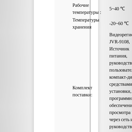
Рабочие
5~40 ℃
температуры :
Температуры
-20~60 ℃
хранения
Видеореги
JVR-9108,
Источник
питания,
руководст
пользовате
компакт-ди
средствами
Комплект
установки,
поставки:
программ
обеспечени
просмотра
через сеть 
руководст