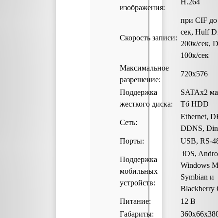
H.264
изображения:
при CIF до 
сек, Hulf D
Скорость записи:
200к/сек, 
100к/сек
Максимальное
720х576
разрешение:
Поддержка
SATAх2 ма
жесткого диска:
Tб HDD
Ethernet, 
Сеть:
DDNS, Din
Порты:
USB, RS-4
iOS, Andro
Поддержка
Windows Mo
мобильных
Symbian и
устройств:
Blackberry
Питание:
12 В
Габариты:
360х66х38