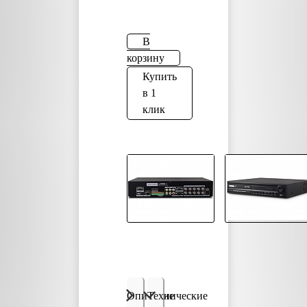
В
корзину
Купить
в 1
клик
Описание
Технические