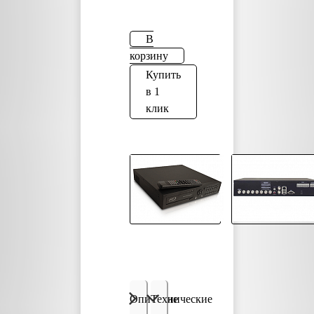
В
корзину
Купить
в 1
клик
Описание
Технические