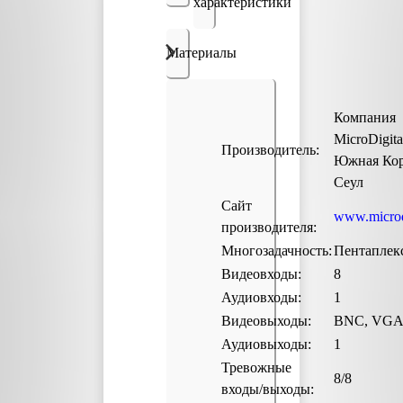
характеристики
Материалы
Компания
MicroDigita
Производитель:
Южная Коре
Сеул
Сайт
www.microdi
производителя:
Многозадачность:
Пентаплек
Видеовходы:
8
Аудиовходы:
1
Видеовыходы:
BNC, VGA
Аудиовыходы:
1
Тревожные
8/8
входы/выходы: