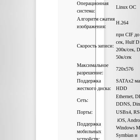
Операционная
Linux ОС
система:
Алгоритм сжатия
H.264
изображения:
при CIF до 
сек, Hulf D
Скорость записи:
200к/сек, 
50к/сек
Максимальное
720х576
разрешение:
Поддержка
SATAх2 мак
жесткого диска:
HDD
Ethernet, 
Сеть:
DDNS, Din
Порты:
USBx4, RS
iOS, Andro
Поддержка
Windows Mo
мобильных
Symbian и
устройств: