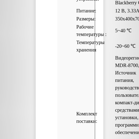
Blackberry
Питание:
12 В, 3.33
Размеры:
350х400х7
Рабочие
5~40 
температуры :
Температуры
-20~60 ℃
хранения
Видеореги
MDR-8700
Источник
питания,
руководст
пользовате
компакт-ди
средствами
Комплект
установки,
поставки:
программ
обеспечени