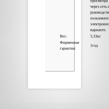
просмотра
через сеть 
руководст
пользовате
электронн
варианте.
Вес:
5,33кг.
Фирменная
1год
гарантия: