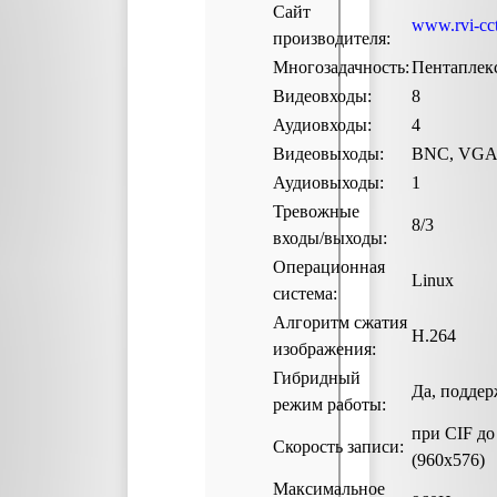
Сайт
www.rvi-cct
производителя:
Многозадачность:
Пентаплек
Видеовходы:
8
Аудиовходы:
4
Видеовыходы:
BNC, VGA
Аудиовыходы:
1
Тревожные
8/3
входы/выходы:
Операционная
Linux
система:
Алгоритм сжатия
H.264
изображения:
Гибридный
Да, поддер
режим работы:
при CIF до 
Скорость записи:
(960х576)
Максимальное