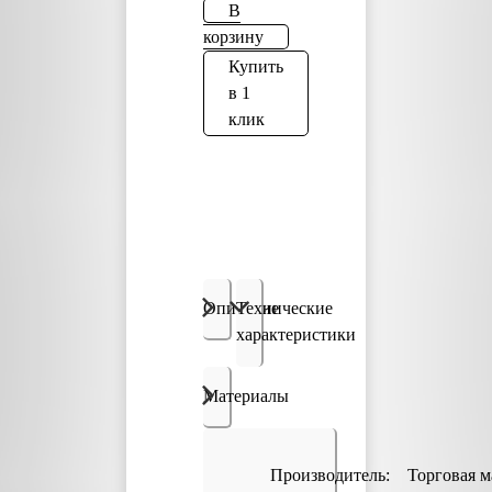
В
корзину
Купить
в 1
клик
Описание
Технические
характеристики
Материалы
Производитель:
Торговая м