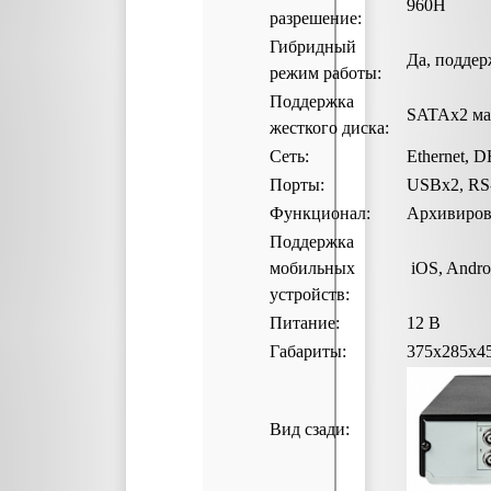
960H
разрешение:
Гибридный
Да, поддер
режим работы:
Поддержка
SATAх2 ма
жесткого диска:
Сеть:
Ethernet, 
Порты:
USBх2, RS
Функционал:
Архивирова
Поддержка
мобильных
iOS, Andro
устройств:
Питание:
12 В
Габариты:
375x285x4
Вид сзади: