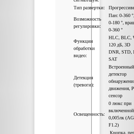
Тип развертки:
Прогрессив
Пан: 0-360 °,
Возможность
0-180 °, вра
регулировки:
0-360 °
HLC, BLC,
Функции
120 дБ, 3D
обработки
DNR, STD,
видео:
SAT
Встроенны
детектор
Детекция
обнаружени
(тревоги):
движения, P
сенсор
0 люкс при
включенной
Освещенность:
0,005лк (AG
F1.2)
Кнопка, пе