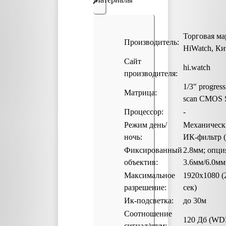
Торговая ма
Производитель:
HiWatch, Ки
Сайт
hi.watch
производителя:
1/3" progress
Матрица:
scan CMOS 
Процессор:
-
Режим день/
Механическ
ночь:
ИК-фильтр 
Фиксированный
2.8мм; опци
объектив:
3.6мм/6.0мм
Максимальное
1920х1080 (
разрешение:
сек)
Ик-подсветка:
до 30м
Соотношение
120 Дб (WD
сигнал/шум: