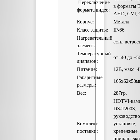
Переключение
в форматы T
формата видео:
AHD, CVI,
Корпус:
Металл
Класс защиты:
IP-66
Нагревательный
есть, встро
элемент:
Температурный
от -40 до +5
диапазон:
Питание:
12В, макс. 
Габаритные
165х62х58м
размеры:
Вес:
287гр.
HDTVI-кам
DS-T200S,
руководство
Комплект
установке,
поставки:
крепежные
принадлежн