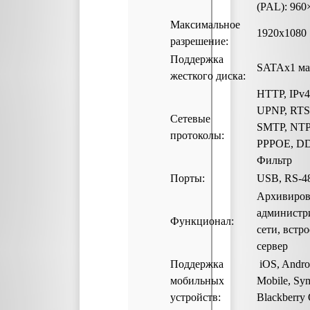
(PAL): 960×
Максимальное
1920х1080
разрешение:
Поддержка
SATAх1 ма
жесткого диска:
HTTP, IPv4
UPNP, RTS
Сетевые
SMTP, NTP
протоколы:
PPPOE, DD
Фильтр
Порты:
USB, RS-4
Архивиров
администр
Функционал:
сети, встр
сервер
Поддержка
iOS, Andro
мобильных
Mobile, Sy
устройств:
Blackberry