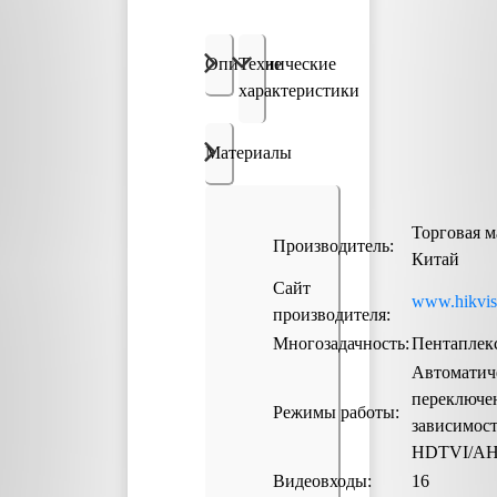
Описание
Технические
характеристики
Материалы
Торговая м
Производитель:
Китай
Сайт
www.hikvis
производителя:
Многозадачность:
Пентаплек
Автоматич
переключен
Режимы работы:
зависимост
HDTVI/AH
Видеовходы:
16