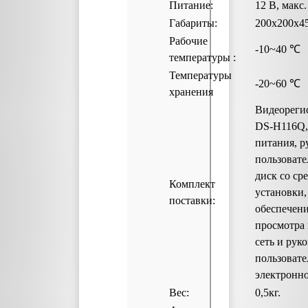
Питание:
12 В, макс.
Габариты:
200x200x4
Рабочие
-10~40
температуры :
Температуры
-20~60 ℃
хранения
Видеореги
DS-H116Q
питания, р
пользовате
диск со ср
Комплект
установки
поставки:
обеспечени
просмотра 
сеть и рук
пользовате
электронно
Вес:
0,5кг.