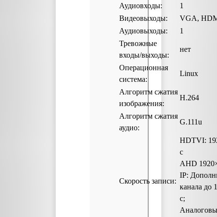
Аудиовходы:
1
Видеовыходы:
VGA, HD
Аудиовыходы:
1
Тревожные
нет
входы/выходы:
Операционная
Linux
система:
Алгоритм сжатия
H.264
изображения:
Алгоритм сжатия
G.111u
аудио:
HDTVI: 192
с
AHD 1920×
IP: Дополн
Скорость записи:
канала до 
с;
Аналоговы