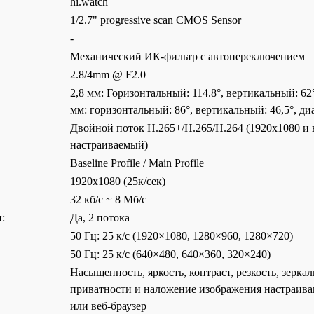
hi.watch
1/2.7" progressive scan CMOS Sensor
-
Механический ИК-фильтр с автопереключением
2.8/4mm @ F2.0
2,8 мм: Горизонтальный: 114.8°, вертикальный: 62
мм: горизонтальный: 86°, вертикальный: 46,5°, ди
Двойной поток H.265+/H.265/H.264 (1920х1080 и 
настраиваемый)
Baseline Profile / Main Profile
1920х1080 (25к/сек)
32 кб/с ~ 8 Мб/с
:
Да, 2 потока
50 Гц: 25 к/с (1920×1080, 1280×960, 1280×720)
50 Гц: 25 к/с (640×480, 640×360, 320×240)
Насыщенность, яркость, контраст, резкость, зерка
приватности и наложение изображения настраива
или веб-браузер