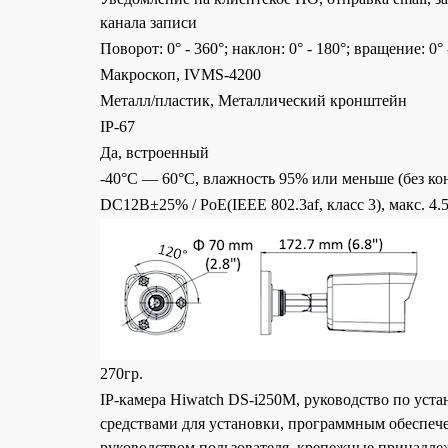
канала записи
Поворот: 0° - 360°; наклон: 0° - 180°; вращение: 0° 
Макроскоп, IVMS-4200
Металл/пластик, Металлический кронштейн
IP-67
Да, встроенный
-40°С — 60°С, влажность 95% или меньше (без ко
DC12В±25% / PoE(IEEE 802.3af, класс 3), макс. 4.
270гр.
IP-камера Hiwatch DS-i250M, руководство по уста
средствами для установки, программным обеспече
руководством пользователя, крепежные принад