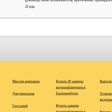
2года
Миссия компании
Купить IP-камеры
Выполн
видеонаблюдения в
Екатеринбурге
Документация
Установ
видеон
Купить камеры
Глоссарий
видеонаблюдения в
Ремонт 