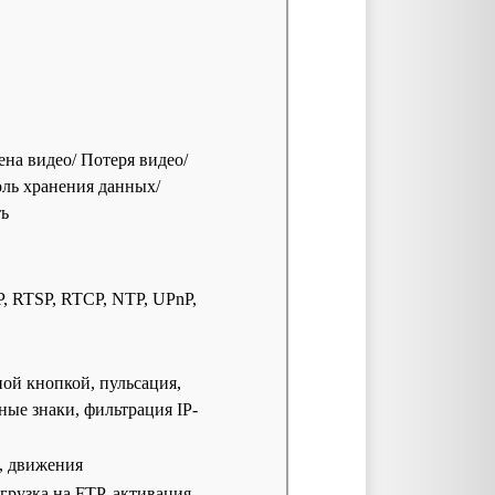
на видео/ Потеря видео/
оль хранения данных/
ть
, RTSP, RTCP, NTP, UPnP,
ной кнопкой, пульсация,
ные знаки, фильтрация IP-
, движения
грузка на FTP, активация