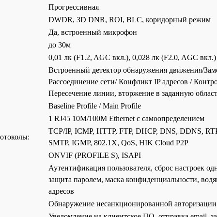
Прогрессивная
DWDR, 3D DNR, ROI, BLC, коридорный режим
Да, встроенный микрофон
до 30м
0,01 лк (F1.2, AGC вкл.), 0,028 лк (F2.0, AGC вкл.)
Встроенный детектор обнаружения движения/Заме
Рассоединение сети/ Конфликт IP адресов / Контр
Пересечение линии, вторжение в заданную облас
Baseline Profile / Main Profile
1 RJ45 10M/100M Ethernet с самоопределением
TCP/IP, ICMP, HTTP, FTP, DHCP, DNS, DDNS, RTP
отоколы:
SMTP, IGMP, 802.1X, QoS, HIK Cloud P2P
ONVIF (PROFILE S), ISAPI
Аутентификация пользователя, сброс настроек од
защита паролем, маска конфиденциальности, водя
адресов
Обнаружение несанкционированной авторизации
Уведомление на клиентское ПО, отправка email, за