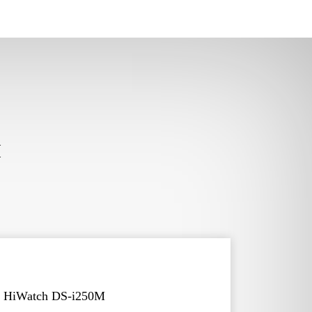
М
а HiWatch DS-i250М