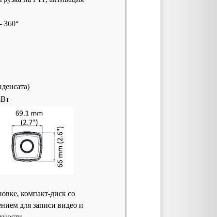
- 360°
нденсата)
5Вт
новке, компакт-диск со
нием для записи видео и
лежности