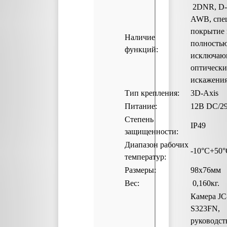
2DNR, D
AWB, спе
покрытие 
Наличие
полность
функций:
исключаю
оптически
искажени
Тип крепления:
3D-Axis
Питание:
12В DC/2
Степень
IP49
защищенности:
Диапазон рабочих
-10°C+50°
температур:
Размеры:
98х76мм
Вес:
0,160
Камера
JC
S323FN
,
руководст