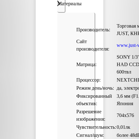
Материалы
Торговая 
Производитель:
JUST, КН
Сайт
www.just-v
производителя:
SONY 1/3"
Матрица:
HAD CCD 
600твл
Процессор:
NEXTCHIP
Режим день/ночь:
да, элект
Фиксированный
3,6 мм (F1.
объектив:
Япония
Разрешение
704х576
изображения:
Чувствительность:
0,01лк
Сигнал/шум:
более 48d