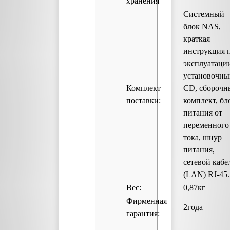
хранения
Системный
блок NAS,
краткая
инструкция 
эксплуатаци
установочны
Комплект
CD, сборочн
поставки:
комплект, бл
питания от
переменного
тока, шнур
питания,
сетевой кабе
(LAN) RJ-45.
Вес:
0,87кг
Фирменная
2года
гарантия: