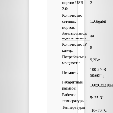
портов USB
2
2.0:
Количество
сетевых
1xGigabit
портов:
Автозапуск после
да
падения питания:
Количество IP-
9
камер:
Потребляемая
5,2Вт
мощность:
100-240В
Питание:
50/60Гц
Габаритные
160x63x218
размеры:
Рабочие
5~35 
температуры :
Температуры
-10~70 ℃