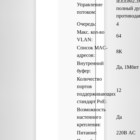
IEEE802.3x
Управление
полный ду
потоком:
противода
Очередь:
4
Макс. кол-во
64
VLAN:
Список MAC-
8К
адресов:
Внутренний
Да, 1Мбит
буфер:
Количество
портов
12
поддерживающих
стандарт PoE:
Возможность
настенного
Да
крепления:
Питание:
220В AC