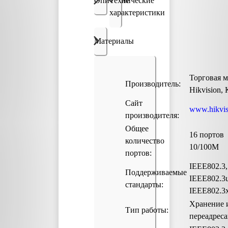
Описание
Технические
характеристики
Материалы
Торговая м
Производитель:
Hikvision,
Сайт
www.hikvis
производителя:
Общее
16 портов
количество
10/100M
портов:
IEEE802.3,
Поддерживаемые
IEEE802.3u
стандарты:
IEEE802.3
Хранение 
Тип работы:
переадрес