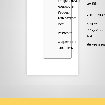
Потребляемая
до 8Вт
мощность:
Рабочая
-30...+70°С
тепература:
Вес:
570 гр.
275,2х92х1
Размеры:
мм
Фирменная
60 месяцев
гарантия: