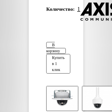
1
Количество:
В
корзину
Купить
в 1
клик