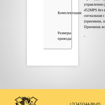
управления 
452MPS без в
Комплектация:
сигнальная 
(приемник, п
Приемник вс
Размеры
-
привода:
+7(343)344-80-05