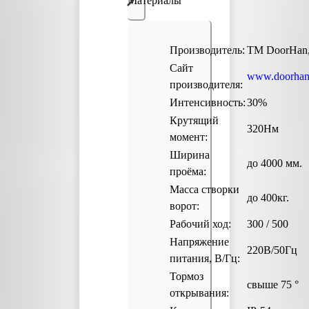
Материалы
Производитель:
ТМ DoorHan,
Сайт
www.doorhan
производителя:
Интенсивность:
30%
Крутящий
320Нм
момент:
Ширина
до 4000 мм.
проёма:
Масса створки
до 400кг.
ворот:
Рабочий ход:
300 / 500
Напряжение
220В/50Гц
питания, В/Гц:
Тормоз
свыше 75 °
открывания: