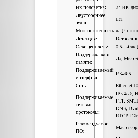
Ик-подсветка:
24 ИК-дио
Двустороннее
нет
аудио:
Многопоточность:
да (2 пото
Детекция:
Встроенны
Освещенность:
0,5лк/0лк 
Поддержка карт
Да, Micro
памяти:
Поддерживаемый
RS-485
интерфейс:
Сеть:
Ethernet 
IP v4/v6, 
Поддерживаемые
FTP, SMTP
сетевые
DNS, DynD
протоколы:
RTCP, IC
Рекомендуемое
Macroscop
ПО: