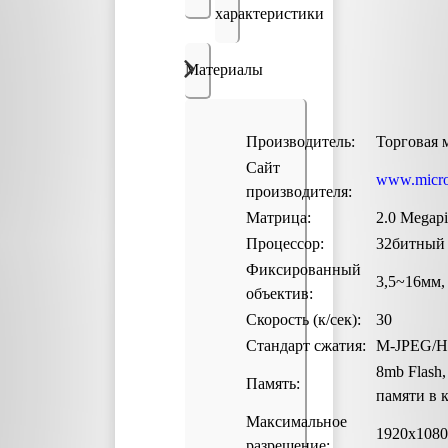
характеристики
Материалы
Производитель:
Торговая м
Сайт
www.microd
производителя:
Матрица:
2.0 Megapi
Процессор:
32битный
Фиксированный
3,5~16мм,
объектив:
Скорость (к/сек):
30
Стандарт сжатия:
M-JPEG/H
8mb Flash
Память:
памяти в 
Максимальное
1920х1080
разрешение: