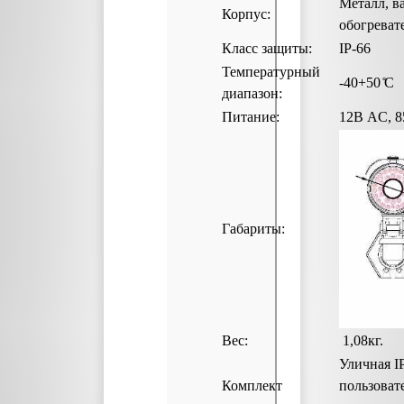
Металл, 
Корпус:
обогреват
Класс защиты:
IP-66
Температурный
-40+50 ̊С
диапазон:
Питание:
12В AC, 8
Габариты:
Вес:
1,08кг
Уличная 
Комплект
пользоват