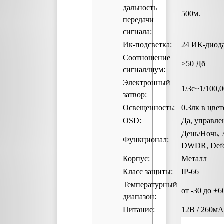
дальность
500м.
передачи
сигнала:
Ик-подсветка:
24 ИК-диода
Соотношение
≥50 Дб
сигнал/шум:
Электронный
1/3с~1/100,
затвор:
Освещенность:
0.3лк в цвет
OSD:
Да, управл
День/Ночь,
Функционал:
DWDR, Def
Корпус:
Металл
Класс защиты:
IP-66
Температурный
от -30 до +6
диапазон:
Питание:
12В / 260мА