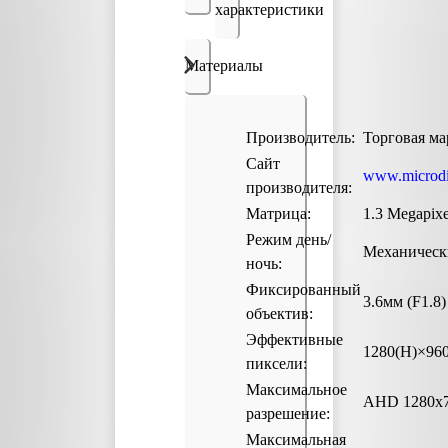
характеристики
Материалы
Производитель:
Торговая ма
Сайт
www.microdig
производителя:
Матрица:
1.3 Megapix
Режим день/
Механическ
ночь:
Фиксированный
3.6мм (F1.8)
объектив:
Эффективные
1280(H)×96
пиксели:
Максимальное
AHD 1280х7
разрешение:
Максимальная