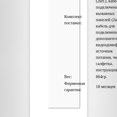
(2шт.), кабе
подключен
вызывных
Комплект
панелей (2ш
поставки:
кабель для
подключен
дополнител
видеодомоф
источник
питания, ч
салфетка,
инструкция
Вес:
804гр.
Фирменная
18 месяцев
гарантия: