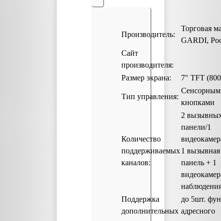
Торговая м
Производитель:
GARDI, Ро
Сайт
производителя:
Размер экрана:
7" TFT (80
Сенсорным
Тип управления:
кнопками
2 вызывны
панели/1
Количество
видеокамер
поддерживаемых
1 вызывная
каналов:
панель + 1
видеокамер
наблюдения
Поддержка
до 5шт. фу
дополнительных
адресного