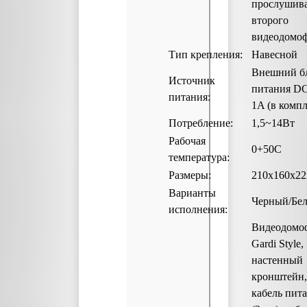
прослушив
второго
видеодомо
Тип крепления:
Навесной
Внешний б
Источник
питания DC
питания:
1A (в компл
Потребление:
1,5~14Вт
Рабочая
0+50С
температура:
Размеры:
210х160х2
Варианты
Черный/Бе
исполнения:
Видеодомо
Gardi Style,
настенный
кронштейн,
кабель пит