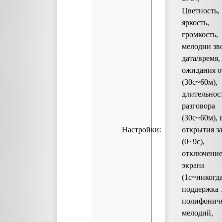
Цветность,
яркость,
громкость,
мелодии зв
дата/время,
ожидания о
(30с~60м),
длительнос
разговора
(30с~60м), 
Настройки:
открытия з
(0~9с),
отключени
экрана
(1с~никогда
поддержка 
полифонич
мелодий,