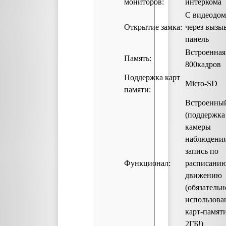
мониторов:
интеркома
С видеодом
Открытие замка:
через вызы
панель
Встроенная
Память:
800кадров
Поддержка карт
Micro-SD
памяти:
Встроенны
(поддержка
камеры
наблюдения
запись по
Функционал:
расписанию
движению
(обязательн
использова
карт-памят
2ГБ!)