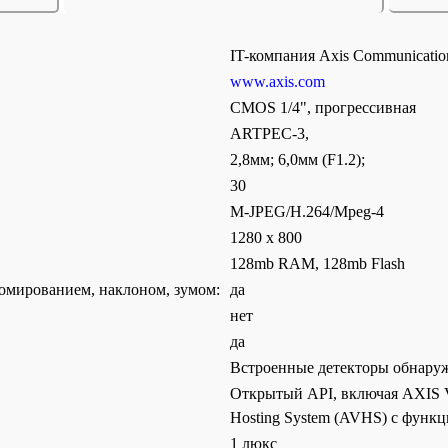
IT-компания Axis Communicati
www.axis.com
CMOS 1/4", прогрессивная
ARTPEC-3,
2,8мм; 6,0мм (F1.2);
30
M-JPEG/H.264/Mpeg-4
1280 х 800
128mb RAM, 128mb Flash
омированием, наклоном, зумом:
да
нет
да
Встроенные детекторы обнаруж
Открытый API, включая AXIS 
Hosting System (AVHS) c функц
1 люкс