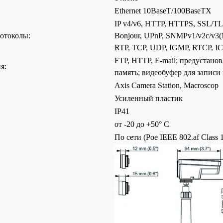
Ethernet 10BaseT/100BaseTX
IP v4/v6, HTTP, HTTPS, SSL/TLS
отоколы:
Bonjour, UPnP, SNMPv1/v2c/v3
RTP, TCP, UDP, IGMP, RTCP, 
FTP, HTTP, E-mail; предустано
я:
память; видеобуфер для записи 
Axis Camera Station, Macroscop
Усиленный пластик
IP41
от -20 до +50° C
По сети (Poe IEEE 802.af Class 