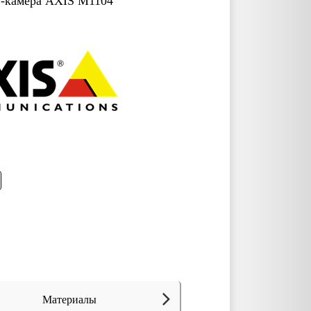
P-камера AXIS M1104
Материалы